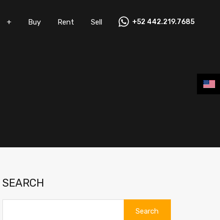
+
Buy
Rent
Sell
+52 442.219.7685
Vacation Rentals
+
Buy
Rent
Sell
SEARCH