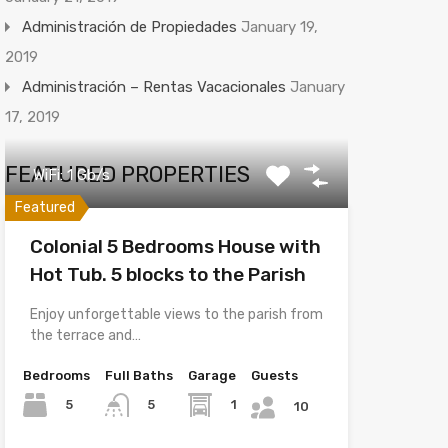
Administración de Propiedades
January 19,
2019
Administración – Rentas Vacacionales
January
17, 2019
FEATURED PROPERTIES
WiFi: 1 Gb/s
Featured
Colonial 5 Bedrooms House with
Hot Tub. 5 blocks to the Parish
Enjoy unforgettable views to the parish from
the terrace and…
Bedrooms
Full Baths
Garage
Guests
5
1
5
10