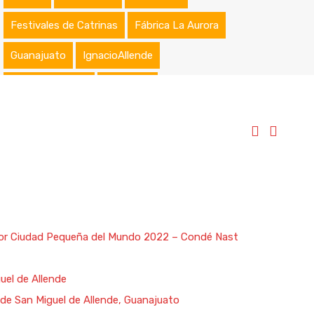
Festivales de Catrinas
Fábrica La Aurora
Guanajuato
IgnacioAllende
Jardín Botánico
Maquillaje
Maquillaje Artístico
Maquillaje Profesional
Nombramientos
Osteopatía
Peinados
Premios
Primeras Comuniones
Reconocimientos
Rentas
Rentas Vacacionales
Reserva Natural
ejor Ciudad Pequeña del Mundo 2022 – Condé Nast
Reuniones Empresariales
San Miguel
uel de Allende
SanMiguel
San Miguel de Allende
e San Miguel de Allende, Guanajuato