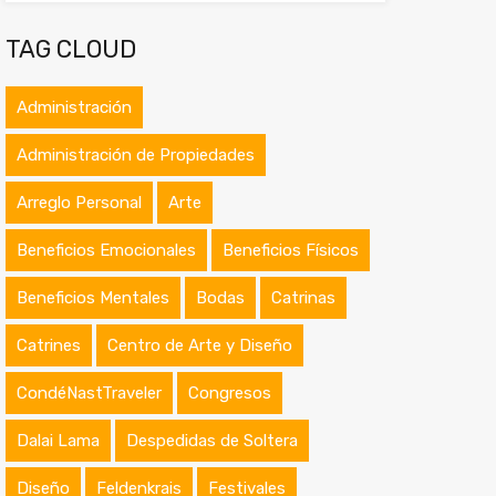
TAG CLOUD
Administración
Administración de Propiedades
Arreglo Personal
Arte
Beneficios Emocionales
Beneficios Físicos
Beneficios Mentales
Bodas
Catrinas
Catrines
Centro de Arte y Diseño
CondéNastTraveler
Congresos
Dalai Lama
Despedidas de Soltera
Diseño
Feldenkrais
Festivales