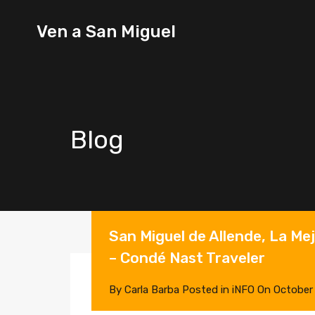
Ven a
Ven a San Miguel
San
Miguel
Blog
San Miguel de Allende, La M
– Condé Nast Traveler
By
Carla Barba
Posted in
iNFO
On
October