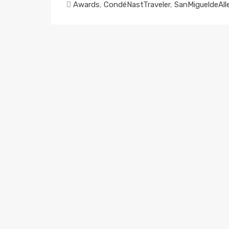
Awards
,
CondéNastTraveler
,
SanMigueldeAll