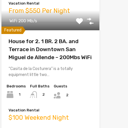
Vacation Rental
From $550 Per Night
WiFi 200 Mb/s
Featured
House for 2. 1 BR. 2 BA. and
Terrace in Downtown San
Miguel de Allende – 200Mbs WiFi
“Casita de la Costurera” is a totally
equipment little two…
Bedrooms
Full Baths
Guests
1
2
2
Vacation Rental
$100 Weekend Night