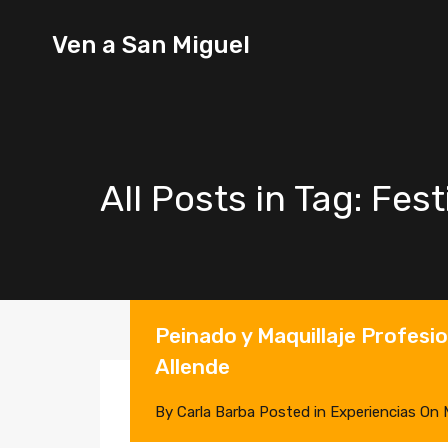
Ven a
Ven a San Miguel
San
Miguel
All Posts in Tag: Fest
Peinado y Maquillaje Profesio
Allende
By
Carla Barba
Posted in
Experiencias
On