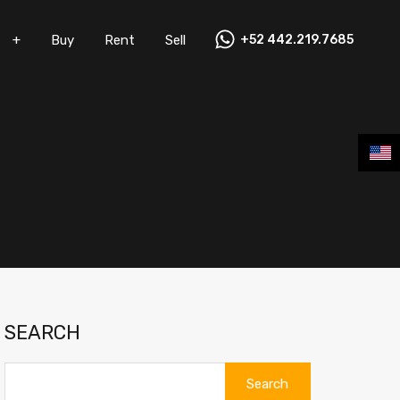
+
Buy
Rent
Sell
+52 442.219.7685
Vacation Rentals
+
Buy
Rent
Sell
SEARCH
Search
for: