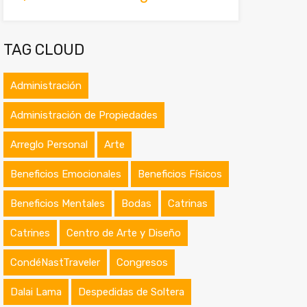
TAG CLOUD
Administración
Administración de Propiedades
Arreglo Personal
Arte
Beneficios Emocionales
Beneficios Físicos
Beneficios Mentales
Bodas
Catrinas
Catrines
Centro de Arte y Diseño
CondéNastTraveler
Congresos
Dalai Lama
Despedidas de Soltera