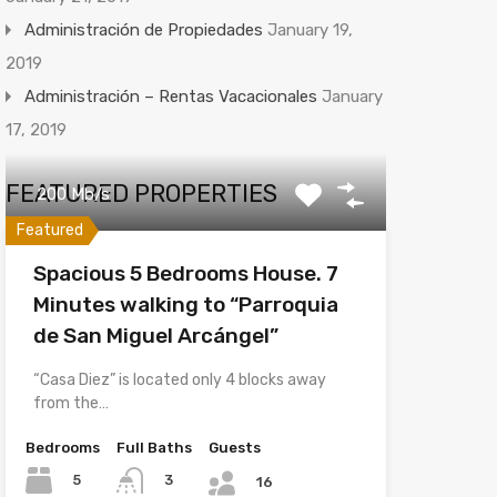
Administración de Propiedades
January 19,
2019
Administración – Rentas Vacacionales
January
17, 2019
FEATURED PROPERTIES
200 Mb/s
Featured
Spacious 5 Bedrooms House. 7
Minutes walking to “Parroquia
de San Miguel Arcángel”
“Casa Diez” is located only 4 blocks away
from the…
Bedrooms
Full Baths
Guests
5
3
16