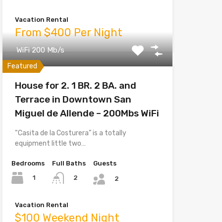
Vacation Rental
From $400 Per Night
WiFi 200 Mb/s
Featured
House for 2. 1 BR. 2 BA. and
Terrace in Downtown San
Miguel de Allende – 200Mbs WiFi
“Casita de la Costurera” is a totally
equipment little two…
Bedrooms
Full Baths
Guests
1
2
2
Vacation Rental
$100 Weekend Night