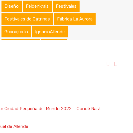
Diseño
Feldenkrais
Festivales
Festivales de Catrinas
Fábrica La Aurora
Guanajuato
IgnacioAllende
Jardín Botánico
Maquillaje
Maquillaje Artístico
Maquillaje Profesional
Nombramientos
Osteopatía
Peinados
Premios
Primeras Comuniones
Reconocimientos
Rentas
Rentas Vacacionales
Reserva Natural
ejor Ciudad Pequeña del Mundo 2022 – Condé Nast
Reuniones Empresariales
San Miguel
uel de Allende