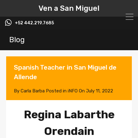
Ven a San Miguel
+52 442.219.7685
Blog
Spanish Teacher in San Miguel de
Allende
By
Carla Barba
Posted in
iNFO
On
July 11, 2022
Regina Labarthe
Orendain