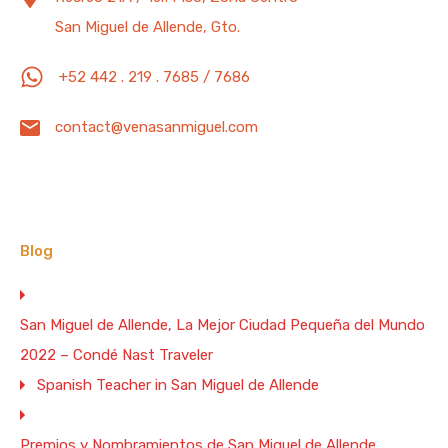
San Miguel de Allende, Gto.
Administración
Administración de Propiedades
Arreglo Personal
Arte
Beneficios Emocionales
+52 442 . 219 . 7685 / 7686
Beneficios Físicos
Beneficios Mentales
Bodas
contact@venasanmiguel.com
Catrinas
Catrines
Centro de Arte y Diseño
CondéNastTraveler
Congresos
Dalai Lama
Despedidas de Soltera
Diseño
Feldenkrais
Blog
Festivales
Festivales de Catrinas
San Miguel de Allende, La Mejor Ciudad Pequeña del Mundo
Fábrica La Aurora
Guanajuato
IgnacioAllende
2022 – Condé Nast Traveler
Jardín Botánico
Maquillaje
Maquillaje Artístico
Spanish Teacher in San Miguel de Allende
Maquillaje Profesional
Nombramientos
Osteopatía
Premios y Nombramientos de San Miguel de Allende,