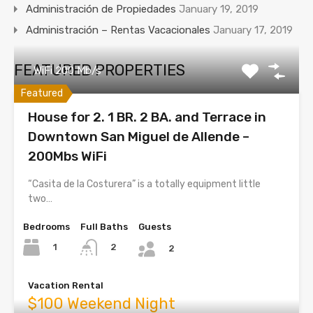
Administración de Propiedades
January 19, 2019
Administración – Rentas Vacacionales
January 17, 2019
FEATURED PROPERTIES
WiFi 200 Mb/s
Featured
House for 2. 1 BR. 2 BA. and Terrace in
Downtown San Miguel de Allende –
200Mbs WiFi
“Casita de la Costurera” is a totally equipment little
two…
Bedrooms
Full Baths
Guests
1
2
2
Vacation Rental
$100 Weekend Night