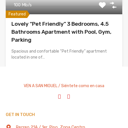
100 Mb/s
Featured
Lovely “Pet Friendly” 3 Bedrooms, 4.5
Bathrooms Apartment with Pool, Gym,
Parking
Spacious and confortable “Pet Friendly” apartment
located in one of…
Bedrooms
Full Baths
Garage
Guests
3
3
4
6
VEN A SAN MIGUEL / Siéntete como en casa
Vacation Rental
From $350 Per Night
GET IN TOUCH
TAG CLOUD
Recreo 21A / 1er. Piso, Zona Centro