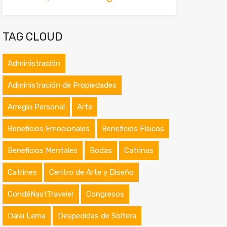
TAG CLOUD
Administración
Administración de Propiedades
Arreglo Personal
Arte
Beneficios Emocionales
Beneficios Físicos
Beneficios Mentales
Bodas
Catrinas
Catrines
Centro de Arte y Diseño
CondéNastTraveler
Congresos
Dalai Lama
Despedidas de Soltera