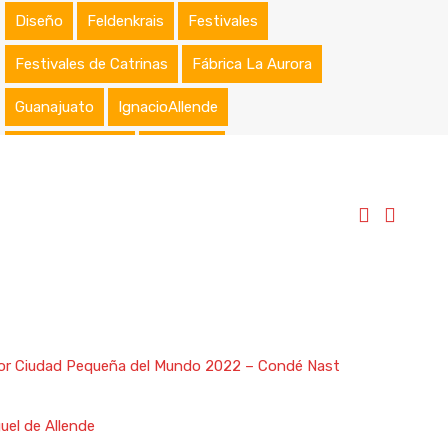
Diseño
Feldenkrais
Festivales
Festivales de Catrinas
Fábrica La Aurora
Guanajuato
IgnacioAllende
Jardín Botánico
Maquillaje
Maquillaje Artístico
Maquillaje Profesional
Nombramientos
Osteopatía
Peinados
Premios
Primeras Comuniones
Reconocimientos
Rentas
Rentas Vacacionales
Reserva Natural
ejor Ciudad Pequeña del Mundo 2022 – Condé Nast
Reuniones Empresariales
San Miguel
uel de Allende