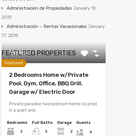
Administración de Propiedades
January 19,
2019
Administración – Rentas Vacacionales
January
17, 2019
FEATURED PROPERTIES
100 Mb/s
Featured
2 Bedrooms Home w/Private
Pool, Gym, Office, BBQ Grill,
Garage w/ Electric Door
Private paradise two bedroom home located
in a quiet and…
Bedrooms
Full Baths
Garage
Guests
2
2
3
4