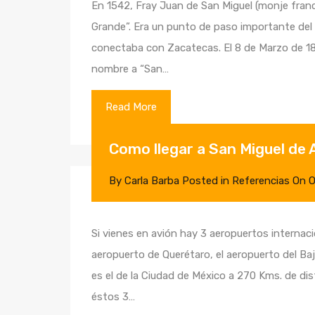
En 1542, Fray Juan de San Miguel (monje fran
Grande”. Era un punto de paso importante del 
conectaba con Zacatecas. El 8 de Marzo de 18
nombre a “San…
Read More
Como llegar a San Miguel de 
By
Carla Barba
Posted in
Referencias
On
O
Si vienes en avión hay 3 aeropuertos internac
aeropuerto de Querétaro, el aeropuerto del Baj
es el de la Ciudad de México a 270 Kms. de dis
éstos 3…