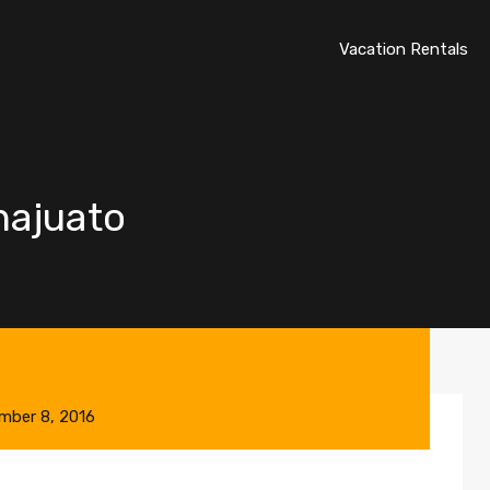
Vacation Rentals
najuato
mber 8, 2016