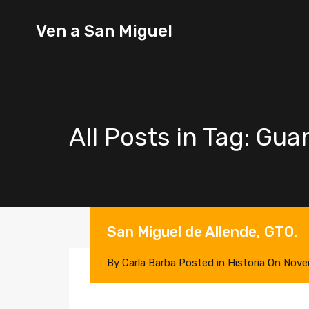
Ven a
Ven a San Miguel
San
Miguel
All Posts in Tag: Gua
San Miguel de Allende, GTO.
By
Carla Barba
Posted in
Historia
On
Nove