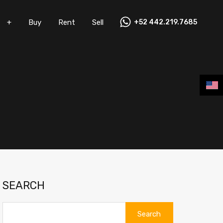
+
Buy
Rent
Sell
+52 442.219.7685
Vacation Rentals
+
Buy
Rent
Sell
SEARCH
Search
for: