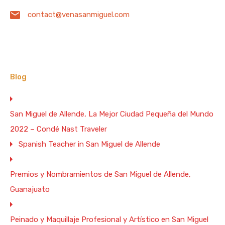
Beneficios Físicos
Beneficios Mentales
Bodas
contact@venasanmiguel.com
Catrinas
Catrines
Centro de Arte y Diseño
CondéNastTraveler
Congresos
Dalai Lama
Despedidas de Soltera
Diseño
Feldenkrais
Blog
Festivales
Festivales de Catrinas
San Miguel de Allende, La Mejor Ciudad Pequeña del Mundo
Fábrica La Aurora
Guanajuato
IgnacioAllende
2022 – Condé Nast Traveler
Jardín Botánico
Maquillaje
Maquillaje Artístico
Spanish Teacher in San Miguel de Allende
Maquillaje Profesional
Nombramientos
Osteopatía
Premios y Nombramientos de San Miguel de Allende,
Peinados
Premios
Primeras Comuniones
Guanajuato
Reconocimientos
Rentas
Rentas Vacacionales
Peinado y Maquillaje Profesional y Artístico en San Miguel