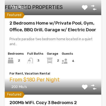
FEATURED PROPERTIES
100 Mb/s
Featured
2 Bedrooms Home w/Private Pool, Gym,
Office, BBQ Grill, Garage w/ Electric Door
Private paradise two bedroom home located in a quiet
and…
Bedrooms
Full Baths
Garage
Guests
2
2
3
4
For Rent, Vacation Rental
From $180 Per Night
200 Mb/s
Featured
200Mb WiFi. Cozy 3 Bedrooms 2