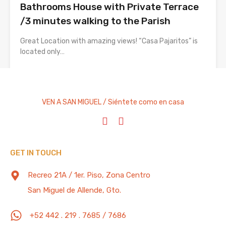
Bathrooms House with Private Terrace
/3 minutes walking to the Parish
Great Location with amazing views! “Casa Pajaritos” is
located only…
Bedrooms
Full Baths
Guests
3
2
6
VEN A SAN MIGUEL / Siéntete como en casa
Vacation Rental
From $250 Per Night
GET IN TOUCH
TAG CLOUD
Recreo 21A / 1er. Piso, Zona Centro
San Miguel de Allende, Gto.
Administración
Administración de Propiedades
Arreglo Personal
Arte
Beneficios Emocionales
+52 442 . 219 . 7685 / 7686