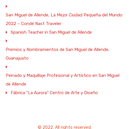
Festivales
Festivales de Catrinas
San Miguel de Allende, La Mejor Ciudad Pequeña del Mundo
Fábrica La Aurora
Guanajuato
IgnacioAllende
2022 – Condé Nast Traveler
Jardín Botánico
Maquillaje
Maquillaje Artístico
Spanish Teacher in San Miguel de Allende
Maquillaje Profesional
Nombramientos
Osteopatía
Premios y Nombramientos de San Miguel de Allende,
Peinados
Premios
Primeras Comuniones
Guanajuato
Reconocimientos
Rentas
Rentas Vacacionales
Peinado y Maquillaje Profesional y Artístico en San Miguel
Reserva Natural
Reuniones Empresariales
de Allende
San Miguel
SanMiguel
San Miguel de Allende
Fábrica “La Aurora” Centro de Arte y Diseño
SanMigueldeAllende
San Mike
SMA
Terápia
Ven a San Miguel
Zona de Paz
© 2022. All rights reserved.