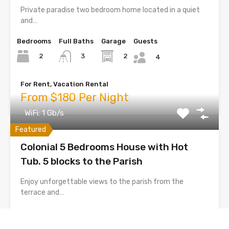
Private paradise two bedroom home located in a quiet
and…
Bedrooms
Full Baths
Garage
Guests
2
2
3
4
For Rent, Vacation Rental
From $180 Per Night
WiFi: 1 Gb/s
Featured
Colonial 5 Bedrooms House with Hot
Tub. 5 blocks to the Parish
Enjoy unforgettable views to the parish from the
terrace and…
Bedrooms
Full Baths
Garage
Guests
5
1
5
10