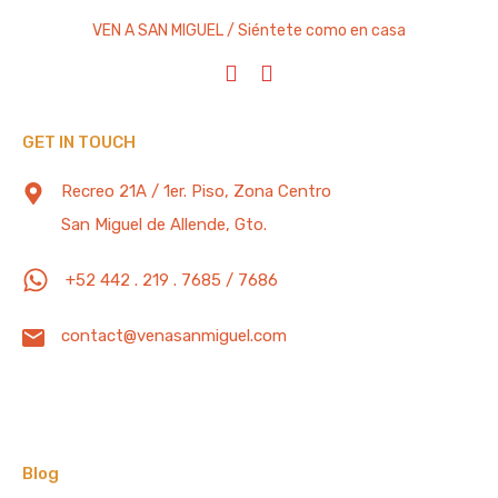
VEN A SAN MIGUEL / Siéntete como en casa
Vacation Rental
From $550 Per Night
GET IN TOUCH
TAG CLOUD
Recreo 21A / 1er. Piso, Zona Centro
San Miguel de Allende, Gto.
Administración
Administración de Propiedades
Arreglo Personal
Arte
Beneficios Emocionales
+52 442 . 219 . 7685 / 7686
Beneficios Físicos
Beneficios Mentales
Bodas
contact@venasanmiguel.com
Catrinas
Catrines
Centro de Arte y Diseño
CondéNastTraveler
Congresos
Dalai Lama
Despedidas de Soltera
Diseño
Feldenkrais
Blog