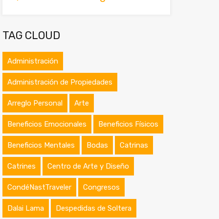
TAG CLOUD
Administración
Administración de Propiedades
Arreglo Personal
Arte
Beneficios Emocionales
Beneficios Físicos
Beneficios Mentales
Bodas
Catrinas
Catrines
Centro de Arte y Diseño
CondéNastTraveler
Congresos
Dalai Lama
Despedidas de Soltera