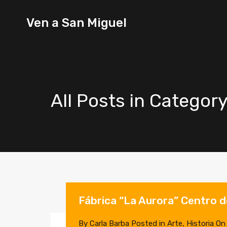
Ven a
Ven a San Miguel
San
Miguel
All Posts in Category
Fábrica “La Aurora” Centro d
By
Carla Barba
Posted in
Arte
,
Historia
O