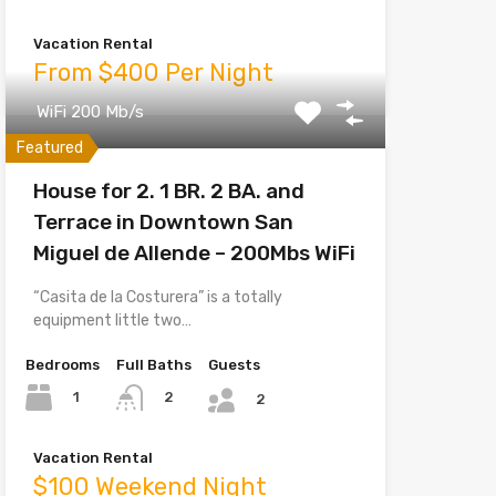
Vacation Rental
From $400 Per Night
WiFi 200 Mb/s
Featured
House for 2. 1 BR. 2 BA. and
Terrace in Downtown San
Miguel de Allende – 200Mbs WiFi
“Casita de la Costurera” is a totally
equipment little two…
Bedrooms
Full Baths
Guests
1
2
2
Vacation Rental
$100 Weekend Night