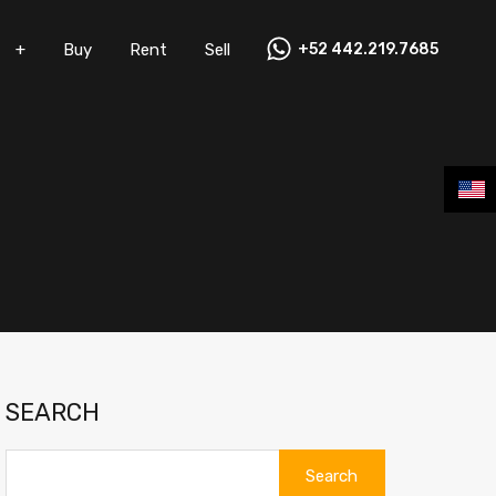
+
Buy
Rent
Sell
+52 442.219.7685
Vacation Rentals
+
Buy
Rent
Sell
SEARCH
Search
for: