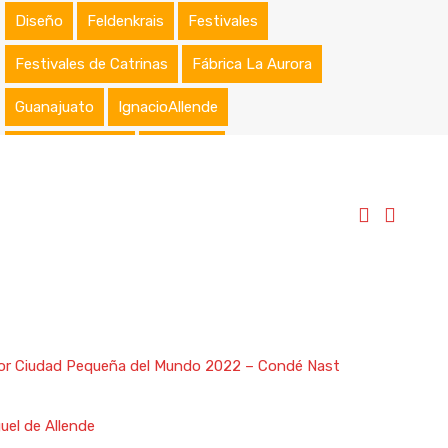
Diseño
Feldenkrais
Festivales
Festivales de Catrinas
Fábrica La Aurora
Guanajuato
IgnacioAllende
Jardín Botánico
Maquillaje
Maquillaje Artístico
Maquillaje Profesional
Nombramientos
Osteopatía
Peinados
Premios
Primeras Comuniones
Reconocimientos
Rentas
Rentas Vacacionales
Reserva Natural
ejor Ciudad Pequeña del Mundo 2022 – Condé Nast
Reuniones Empresariales
San Miguel
uel de Allende