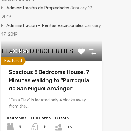
Administración de Propiedades
January 19,
2019
Administración – Rentas Vacacionales
January
17, 2019
FEATURED PROPERTIES
200 Mb/s
Featured
Spacious 5 Bedrooms House. 7
Minutes walking to “Parroquia
de San Miguel Arcángel”
“Casa Diez” is located only 4 blocks away
from the…
Bedrooms
Full Baths
Guests
5
3
16