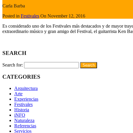
Carla Barba
Posted in
Festivales
On
November 12, 2016
Es considerado uno de los Festivales más destacados y de mayor tray
extraordinario músico y gran amigo del Festival, el guitarrista Ken B
Read More
SEARCH
Search for:
CATEGORIES
Arquitectura
Arte
Experiencias
Festivales
Historia
iNFO
Naturaleza
Referencias
Servicios