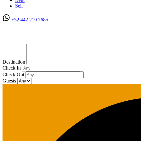
Rent
Sell
+52 442.219.7685
All Posts in Tag: JordanRose
Destination
Check In
Check Out
Guests