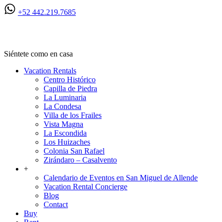
+52 442.219.7685
Ven a San Miguel
Siéntete como en casa
Vacation Rentals
Centro Histórico
Capilla de Piedra
La Luminaria
La Condesa
Villa de los Frailes
Vista Magna
La Escondida
Los Huizaches
Colonia San Rafael
Zirándaro – Casalvento
+
Calendario de Eventos en San Miguel de Allende
Vacation Rental Concierge
Blog
Contact
Buy