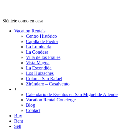
Ven a San Miguel
Siéntete como en casa
Vacation Rentals
Centro Histórico
Capilla de Piedra
La Luminaria
La Condesa
Villa de los Frailes
Vista Magna
La Escondida
Los Huizaches
Colonia San Rafael
Zirándaro – Casalvento
+
Calendario de Eventos en San Miguel de Allende
Vacation Rental Concierge
Blog
Contact
Buy
Rent
Sell