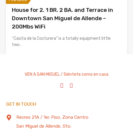
House for 2. 1 BR. 2 BA. and Terrace in
Downtown San Miguel de Allende –
200Mbs WiFi
“Casita de la Costurera” is a totally equipment little
two…
Bedrooms
Full Baths
Guests
1
2
2
VEN A SAN MIGUEL / Siéntete como en casa
Vacation Rental
$100 Weekend Night
GET IN TOUCH
TAG CLOUD
Recreo 21A / 1er. Piso, Zona Centro
San Miguel de Allende, Gto.
Administración
Administración de Propiedades