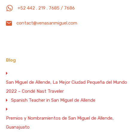
Arreglo Personal
Arte
Beneficios Emocionales
+52 442 . 219 . 7685 / 7686
Beneficios Físicos
Beneficios Mentales
Bodas
contact@venasanmiguel.com
Catrinas
Catrines
Centro de Arte y Diseño
CondéNastTraveler
Congresos
Dalai Lama
Despedidas de Soltera
Diseño
Feldenkrais
Blog
Festivales
Festivales de Catrinas
San Miguel de Allende, La Mejor Ciudad Pequeña del Mundo
Fábrica La Aurora
Guanajuato
IgnacioAllende
2022 – Condé Nast Traveler
Jardín Botánico
Maquillaje
Maquillaje Artístico
Spanish Teacher in San Miguel de Allende
Maquillaje Profesional
Nombramientos
Osteopatía
Premios y Nombramientos de San Miguel de Allende,
Peinados
Premios
Primeras Comuniones
Guanajuato