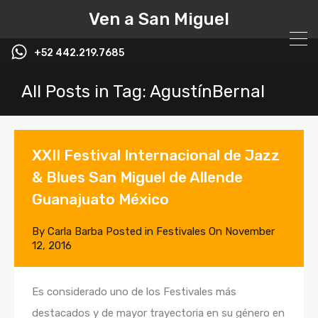
Ven a San Miguel
+52 442.219.7685
All Posts in Tag: AgustínBernal
XXII Festival Internacional de Jazz
& Blues San Miguel de Allende
Guanajuato México
By
Carla Barba
Posted in
Festivales
On
November
12, 2016
Es considerado uno de los Festivales más
destacados y de mayor trayectoria en su género en