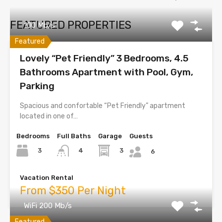
FEATURED PROPERTIES
100 Mb/s
Featured
Lovely “Pet Friendly” 3 Bedrooms, 4.5
Bathrooms Apartment with Pool, Gym,
Parking
Spacious and confortable “Pet Friendly” apartment
located in one of…
Bedrooms
Full Baths
Garage
Guests
3
3
4
6
Vacation Rental
From $350 Per Night
WiFi 200 Mb/s
Featured