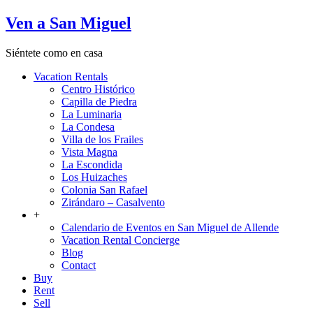
Ven a San Miguel
Siéntete como en casa
Vacation Rentals
Centro Histórico
Capilla de Piedra
La Luminaria
La Condesa
Villa de los Frailes
Vista Magna
La Escondida
Los Huizaches
Colonia San Rafael
Zirándaro – Casalvento
+
Calendario de Eventos en San Miguel de Allende
Vacation Rental Concierge
Blog
Contact
Buy
Rent
Sell