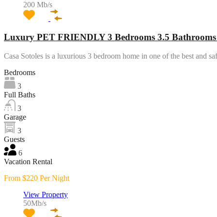
200 Mb/s
Luxury PET FRIENDLY 3 Bedrooms 3.5 Bathrooms Ho
Casa Sotoles is a luxurious 3 bedroom home in one of the best and s
Bedrooms
3
Full Baths
3
Garage
3
Guests
6
Vacation Rental
From $220 Per Night
View Property
50Mb/s