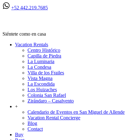
+52 442.219.7685
Ven a San Miguel
Siéntete como en casa
Vacation Rentals
Centro Histórico
Capilla de Piedra
La Luminaria
La Condesa
Villa de los Frailes
Vista Magna
La Escondida
Los Huizaches
Colonia San Rafael
Zirándaro – Casalvento
+
Calendario de Eventos en San Miguel de Allende
Vacation Rental Concierge
Blog
Contact
Buy