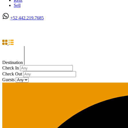
Rent
Sell
+52 442.219.7685
Bed Linens
Destination
Check In
Check Out
Guests