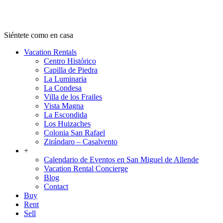
Ven a San Miguel
Siéntete como en casa
Vacation Rentals
Centro Histórico
Capilla de Piedra
La Luminaria
La Condesa
Villa de los Frailes
Vista Magna
La Escondida
Los Huizaches
Colonia San Rafael
Zirándaro – Casalvento
+
Calendario de Eventos en San Miguel de Allende
Vacation Rental Concierge
Blog
Contact
Buy
Rent
Sell